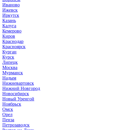
Иваново
Ижевск
Иркутск
Казань
Калуга
Кемерово
Киров
Краснодар
Красноярск
Курган
Курск
Липецк
Москва
Мурманск
Надым
Нижневартовск
Нижний Новгород
Новосибирск
Новый Уренгой
Ноябрьск
Омск
Орел
Пенза
Петрозаводск