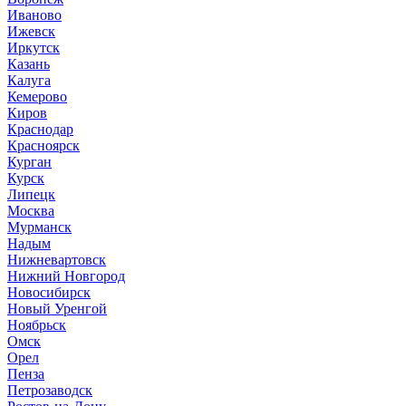
Иваново
Ижевск
Иркутск
Казань
Калуга
Кемерово
Киров
Краснодар
Красноярск
Курган
Курск
Липецк
Москва
Мурманск
Надым
Нижневартовск
Нижний Новгород
Новосибирск
Новый Уренгой
Ноябрьск
Омск
Орел
Пенза
Петрозаводск