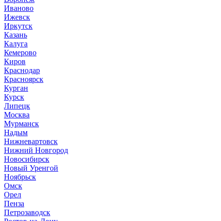
Иваново
Ижевск
Иркутск
Казань
Калуга
Кемерово
Киров
Краснодар
Красноярск
Курган
Курск
Липецк
Москва
Мурманск
Надым
Нижневартовск
Нижний Новгород
Новосибирск
Новый Уренгой
Ноябрьск
Омск
Орел
Пенза
Петрозаводск