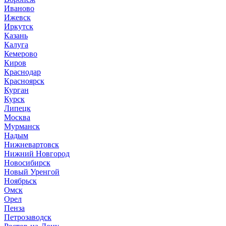
Иваново
Ижевск
Иркутск
Казань
Калуга
Кемерово
Киров
Краснодар
Красноярск
Курган
Курск
Липецк
Москва
Мурманск
Надым
Нижневартовск
Нижний Новгород
Новосибирск
Новый Уренгой
Ноябрьск
Омск
Орел
Пенза
Петрозаводск