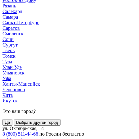
Ростов-на-Дону
Рязань
Салехард
Самара
Санкт-Петербург
Саратов
Смоленск
Сочи
Сургут
Тверь
Томск
Тула
Улан-Удэ
Ульяновск
Уфа
Ханты-Мансийск
Череповец
Чита
Якутск
Это ваш город?
Да
Выбрать другой город
ул. Октябрьская, 14
8 (800) 511-44-66
по России бесплатно