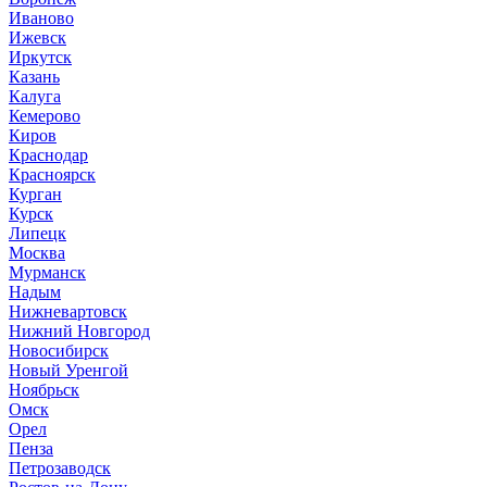
Иваново
Ижевск
Иркутск
Казань
Калуга
Кемерово
Киров
Краснодар
Красноярск
Курган
Курск
Липецк
Москва
Мурманск
Надым
Нижневартовск
Нижний Новгород
Новосибирск
Новый Уренгой
Ноябрьск
Омск
Орел
Пенза
Петрозаводск