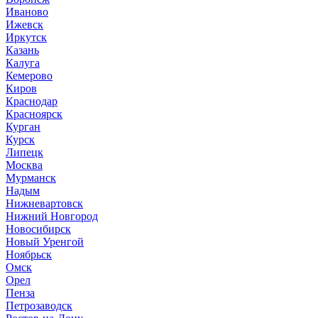
Иваново
Ижевск
Иркутск
Казань
Калуга
Кемерово
Киров
Краснодар
Красноярск
Курган
Курск
Липецк
Москва
Мурманск
Надым
Нижневартовск
Нижний Новгород
Новосибирск
Новый Уренгой
Ноябрьск
Омск
Орел
Пенза
Петрозаводск