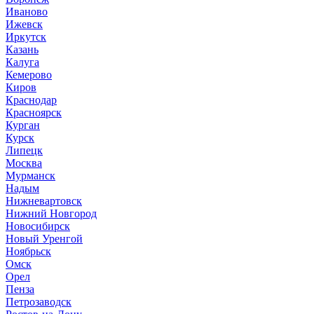
Иваново
Ижевск
Иркутск
Казань
Калуга
Кемерово
Киров
Краснодар
Красноярск
Курган
Курск
Липецк
Москва
Мурманск
Надым
Нижневартовск
Нижний Новгород
Новосибирск
Новый Уренгой
Ноябрьск
Омск
Орел
Пенза
Петрозаводск