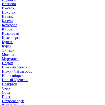
Иваново
Ижевск
Иркутск
Казань
Калуга
Кемерово
Киров
Краснодар
Красноярск
Курган
Курск
Липецк
Москва
Мурманск
Надым
Нижневартовск
Нижний Новгород
Новосибирск
Новый Уренгой
Ноябрьск
Омск
Орел
Пенза
Петрозаводск